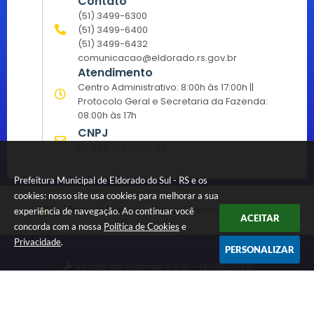
Contato
(51) 3499-6300
(51) 3499-6400
(51) 3499-6432
comunicacao@eldorado.rs.gov.br
Atendimento
Centro Administrativo: 8:00h às 17:00h ||
Protocolo Geral e Secretaria da Fazenda:
08:00h às 17h
CNPJ
92.324.706/0001-27
Prefeitura Municipal de Eldorado do Sul - RS e os
cookies: nosso site usa cookies para melhorar a sua
Newsletter
Inscreva-se e receba informativos
experiência de navegação. Ao continuar você
ACEITAR
concorda com a nossa
Política de Cookies
e
Privacidade
.
PERSONALIZAR
Versão do Sistema:
3.5.3 - 19/06/2026
Portal atualizado em:
06/08/2026 16:45
Dados Abertos
© Copyright Instar - 2006-2026. Todos os direitos