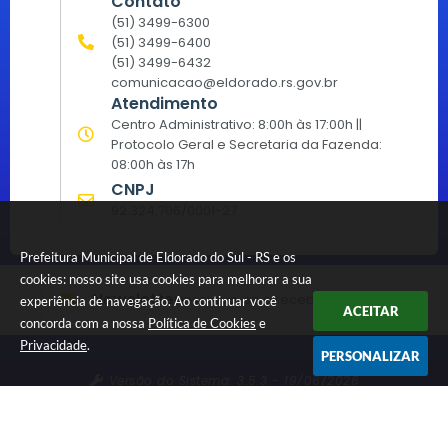
Contato
(51) 3499-6300
(51) 3499-6400
(51) 3499-6432
comunicacao@eldorado.rs.gov.br
Atendimento
Centro Administrativo: 8:00h às 17:00h ||
Protocolo Geral e Secretaria da Fazenda:
08:00h às 17h
CNPJ
92.324.706/0001-27
Prefeitura Municipal de Eldorado do Sul - RS e os
cookies: nosso site usa cookies para melhorar a sua
Newsletter
Inscreva-se e receba informativos
experiência de navegação. Ao continuar você
ACEITAR
concorda com a nossa
Política de Cookies
e
Privacidade
.
PERSONALIZAR
Versão do Sistema:
3.5.3 - 19/06/2026
Portal atualizado em:
06/08/2026 16:45
Dados Abertos
© Copyright Instar - 2006-2026. Todos os direitos