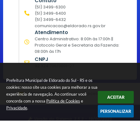
Contato
(51) 3499-6300
(51) 3499-6400
(51) 3499-6432
comunicacao@eldorado.rs.gov.br
Atendimento
Centro Administrativo: 8:00h às 17:00h ||
Protocolo Geral e Secretaria da Fazenda:
08:00h às 17h
CNPJ
92.324.706/0001-27
Prefeitura Municipal de Eldorado do Sul - RS e os
cookies: nosso site usa cookies para melhorar a sua
Newsletter
Inscreva-se e receba informativos
experiência de navegação. Ao continuar você
ACEITAR
concorda com a nossa
Política de Cookies
e
Privacidade
.
PERSONALIZAR
Versão do Sistema:
3.5.3 - 19/06/2026
Portal atualizado em:
07/08/2026 15:15
Dados Abertos
© Copyright Instar - 2006-2026. Todos os direitos