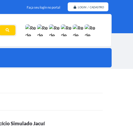
Faça seu login no portal
LOGIN / CADASTRO
cício Simulado Jacuí