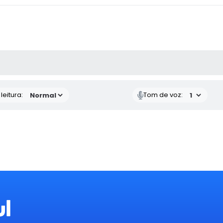
AS MÍDIAS
eitura:
Tom de voz: