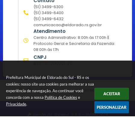
Contato
(51) 3499-6300
(51) 3499-6400
(51) 3499-6432
comunicacao@eldorado.rs.gov.br
Atendimento
Centro Administrativo: 8:00h às 17:00h ||
Protocolo Geral e Secretaria da Fazenda:
08:00h às 17h
CNPJ
92.324.706/0001-27
Prefeitura Municipal de Eldorado do Sul - RS e os
cookies: nosso site usa cookies para melhorar a sua
Newsletter
Inscreva-se e receba informativos
experiência de navegação. Ao continuar você
ACEITAR
concorda com a nossa
Política de Cookies
e
Privacidade
.
PERSONALIZAR
Versão do Sistema:
3.5.3 - 19/06/2026
Portal atualizado em:
07/08/2026 15:15
Dados Abertos
© Copyright Instar - 2006-2026. Todos os direitos