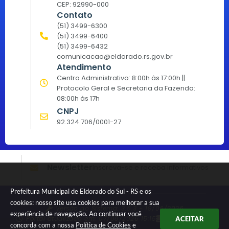
CEP: 92990-000
Contato
(51) 3499-6300
(51) 3499-6400
(51) 3499-6432
comunicacao@eldorado.rs.gov.br
Atendimento
Centro Administrativo: 8:00h às 17:00h ||
Protocolo Geral e Secretaria da Fazenda:
08:00h às 17h
CNPJ
92.324.706/0001-27
Newsletter
Inscreva-se e receba informativos
Prefeitura Municipal de Eldorado do Sul - RS e os
cookies: nosso site usa cookies para melhorar a sua
Versão do Sistema:
3.5.3 - 19/06/2026
experiência de navegação. Ao continuar você
Portal atualizado em:
07/08/2026 15:15
Dados Abertos
ACEITAR
concorda com a nossa
Política de Cookies
e