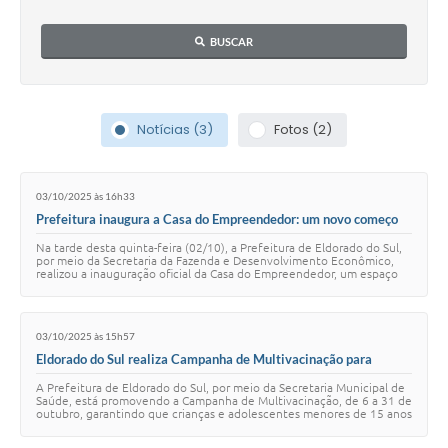
BUSCAR
Notícias (3)
Fotos (2)
03/10/2025 às 16h33
Prefeitura inaugura a Casa do Empreendedor: um novo começo
para grandes ideias
Na tarde desta quinta-feira (02/10), a Prefeitura de Eldorado do Sul,
por meio da Secretaria da Fazenda e Desenvolvimento Econômico,
realizou a inauguração oficial da Casa do Empreendedor, um espaço
criado para apoiar, o…
03/10/2025 às 15h57
Eldorado do Sul realiza Campanha de Multivacinação para
proteger nossas crianças e adolescentes
A Prefeitura de Eldorado do Sul, por meio da Secretaria Municipal de
Saúde, está promovendo a Campanha de Multivacinação, de 6 a 31 de
outubro, garantindo que crianças e adolescentes menores de 15 anos
atualizem suas vac…