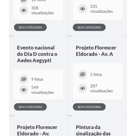
335
308
visualizações
visualizações
SEM CATEGORIA
SEM CATEGORIA
Evento nacional
Projeto Florescer
do Dia D contra o
Eldorado - Av. A
Aedes Aegypti
5 fotos
9 fotos
287
549
visualizações
visualizações
SEM CATEGORIA
SEM CATEGORIA
Projeto Florescer
Pintura da
Eldorado - Av.
sinalização das