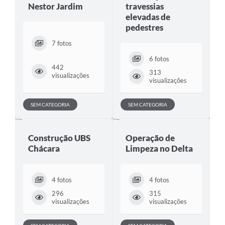
Nestor Jardim
travessias
elevadas de
pedestres
7 fotos
6 fotos
442
313
visualizações
visualizações
SEM CATEGORIA
SEM CATEGORIA
Construção UBS
Operação de
Chácara
Limpeza no Delta
4 fotos
4 fotos
296
315
visualizações
visualizações