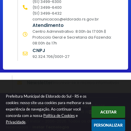
(51) 3499-6300
(51) 3499-6400
(51) 3499-6432
comunicacao@eldorado.rs.gov.br
Atendimento
Centro Administrativo: 8:00h às 17:00h ||
Protocolo Geral e Secretaria da Fazenda:
08:00h às 17h
CNPJ
92.324.706/0001-27
Newsletter
Inscreva-se e receba informativos
Prefeitura Municipal de Eldorado do Sul - RS e os
cookies: nosso site usa cookies para melhorar a sua
Versão do Sistema:
3.5.3 - 19/06/2026
experiência de navegação. Ao continuar você
Portal atualizado em:
07/08/2026 15:15
Dados Abertos
ACEITAR
concorda com a nossa
Política de Cookies
e
© Copyright Instar - 2006-2026. Todos os direitos
Privacidade
.
PERSONALIZAR
reservados -
Instar Tecnologia