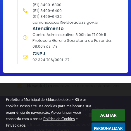
(51) 3499-6300
(51) 3499-6400
(51) 3499-6432
comunicacao@eldorado.rs.gov.br
Atendimento
Centro Administrativo: 8:00h às 17:00h ||
Protocolo Geral e Secretaria da Fazenda:
08:00h às 17h
CNPJ
92.324.706/0001-27
Newsletter
Inscreva-se e receba informativos
Prefeitura Municipal de Eldorado do Sul - RS e os
cookies: nosso site usa cookies para melhorar a sua
Versão do Sistema:
3.5.3 - 19/06/2026
experiência de navegação. Ao continuar você
Portal atualizado em:
07/08/2026 11:51
Dados Abertos
ACEITAR
concorda com a nossa
Política de Cookies
e
© Copyright Instar - 2006-2026. Todos os direitos
Privacidade
.
PERSONALIZAR
reservados -
Instar Tecnologia