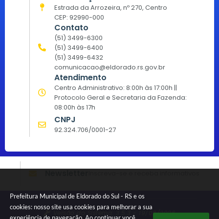
Estrada da Arrozeira, nº 270, Centro
CEP: 92990-000
Contato
(51) 3499-6300
(51) 3499-6400
(51) 3499-6432
comunicacao@eldorado.rs.gov.br
Atendimento
Centro Administrativo: 8:00h às 17:00h ||
Protocolo Geral e Secretaria da Fazenda:
08:00h às 17h
CNPJ
92.324.706/0001-27
Newsletter
Inscreva-se e receba informativos
Prefeitura Municipal de Eldorado do Sul - RS e os
cookies: nosso site usa cookies para melhorar a sua
Versão do Sistema:
3.5.3 - 19/06/2026
experiência de navegação. Ao continuar você