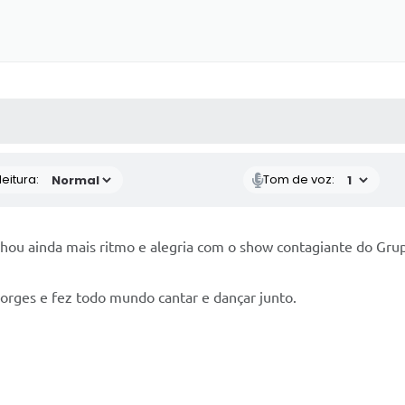
 MÍDIAS
RECEBA NOTÍCIAS
eitura:
Tom de voz:
nhou ainda mais ritmo e alegria com o show contagiante do Gr
Borges e fez todo mundo cantar e dançar junto.