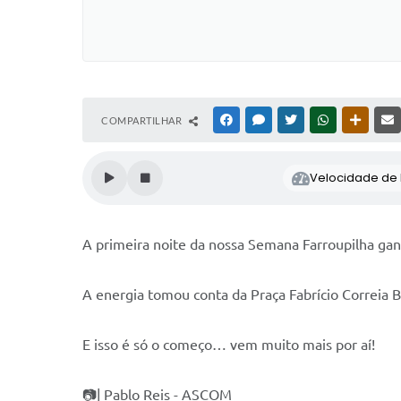
COMPARTILHAR
FACEBOOK
MESSENGER
TWITTER
WHATSAPP
OUTRAS
Velocidade de l
A primeira noite da nossa Semana Farroupilha ga
A energia tomou conta da Praça Fabrício Correia 
E isso é só o começo… vem muito mais por aí!
📷| Pablo Reis - ASCOM