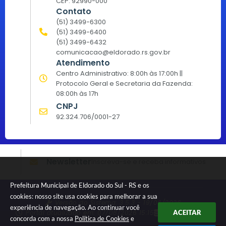
CEP: 92990-000
Contato
(51) 3499-6300
(51) 3499-6400
(51) 3499-6432
comunicacao@eldorado.rs.gov.br
Atendimento
Centro Administrativo: 8:00h às 17:00h ||
Protocolo Geral e Secretaria da Fazenda:
08:00h às 17h
CNPJ
92.324.706/0001-27
Newsletter
Inscreva-se e receba informativos
Prefeitura Municipal de Eldorado do Sul - RS e os
cookies: nosso site usa cookies para melhorar a sua
Versão do Sistema:
3.5.3 - 19/06/2026
experiência de navegação. Ao continuar você
Portal atualizado em:
07/08/2026 15:15
Dados Abertos
ACEITAR
concorda com a nossa
Política de Cookies
e