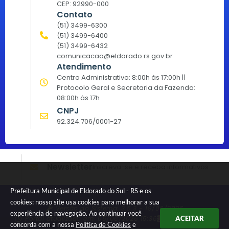
CEP: 92990-000
Contato
(51) 3499-6300
(51) 3499-6400
(51) 3499-6432
comunicacao@eldorado.rs.gov.br
Atendimento
Centro Administrativo: 8:00h às 17:00h ||
Protocolo Geral e Secretaria da Fazenda:
08:00h às 17h
CNPJ
92.324.706/0001-27
Newsletter
Inscreva-se e receba informativos
Prefeitura Municipal de Eldorado do Sul - RS e os
cookies: nosso site usa cookies para melhorar a sua
Versão do Sistema:
3.5.3 - 19/06/2026
experiência de navegação. Ao continuar você
Portal atualizado em:
05/08/2026 15:36
Dados Abertos
ACEITAR
concorda com a nossa
Política de Cookies
e