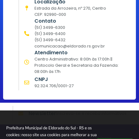
Localização
Estrada da Arrozeira, nº 270, Centro
CEP: 92990-000
Contato
(51) 3499-6300
(51) 3499-6400
(51) 3499-6432
comunicacao@eldorado.rs.gov.br
Atendimento
Centro Administrativo: 8:00h às 17:00h ||
Protocolo Geral e Secretaria da Fazenda:
08:00h às 17h
CNPJ
92.324.706/0001-27
Newsletter
Inscreva-se e receba informativos
Prefeitura Municipal de Eldorado do Sul - RS e os
cookies: nosso site usa cookies para melhorar a sua
Versão do Sistema:
3.5.3 - 19/06/2026