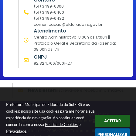
(51) 3499-6300
(51) 3499-6400
(51) 3499-6432
comunicacao@eldorado.rs.gov.br
Atendimento
Centro Administrativo: 8:00h às 17:00h ||
Protocolo Geral e Secretaria da Fazenda:
08:00h às 17h
CNPJ
92.324.706/0001-27
Newsletter
Inscreva-se e receba informativos
Prefeitura Municipal de Eldorado do Sul - RS e os
cookies: nosso site usa cookies para melhorar a sua
Versão do Sistema:
3.5.3 - 19/06/2026
experiência de navegação. Ao continuar você
Portal atualizado em:
07/08/2026 15:15
Dados Abertos
ACEITAR
concorda com a nossa
Política de Cookies
e
© Copyright Instar - 2006-2026. Todos os direitos
Privacidade
.
PERSONALIZAR