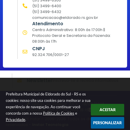
(51) 3499-6300
(51) 3499-6400
(51) 3499-6432
comunicacao@eldorado.rs.gov.br
Atendimento
Centro Administrativo: 8:00h às 17:00h ||
Protocolo Geral e Secretaria da Fazenda:
08:00h às 17h
CNPJ
92.324.706/0001-27
Newsletter
Inscreva-se e receba informativos
Prefeitura Municipal de Eldorado do Sul - RS e os
cookies: nosso site usa cookies para melhorar a sua
Versão do Sistema:
3.5.3 - 19/06/2026
experiência de navegação. Ao continuar você
Portal atualizado em:
07/08/2026 15:15
Dados Abertos
ACEITAR
concorda com a nossa
Política de Cookies
e
© Copyright Instar - 2006-2026. Todos os direitos
Privacidade
.
PERSONALIZAR
reservados -
Instar Tecnologia