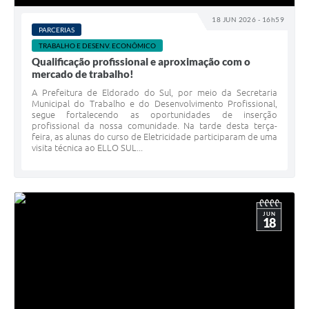
18 JUN 2026 - 16h59
PARCERIAS
TRABALHO E DESENV. ECONÔMICO
Qualificação profissional e aproximação com o
mercado de trabalho!
A Prefeitura de Eldorado do Sul, por meio da Secretaria
Municipal do Trabalho e do Desenvolvimento Profissional,
segue fortalecendo as oportunidades de inserção
profissional da nossa comunidade. Na tarde desta terça-
feira, as alunas do curso de Eletricidade participaram de uma
visita técnica ao ELLO SUL...
JUN
18