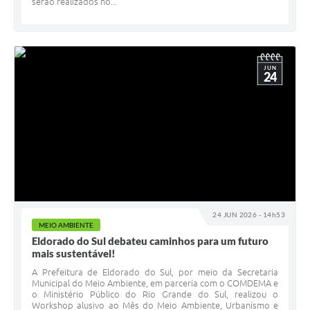
serão realizados no...
JUN
24
24 JUN 2026 - 14h53
MEIO AMBIENTE
Eldorado do Sul debateu caminhos para um futuro
mais sustentável!
A Prefeitura de Eldorado do Sul, por meio da Secretaria
Municipal do Meio Ambiente, em parceria com o COMDEMA e
o Ministério Público do Rio Grande do Sul, realizou o
Workshop alusivo ao Mês do Meio Ambiente, Urbanismo e