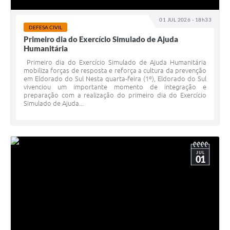
01 JUL 2026 - 18h33
DEFESA CIVIL
Primeiro dia do Exercício Simulado de Ajuda
Humanitária
Primeiro dia do Exercício Simulado de Ajuda Humanitária
mobiliza forças de resposta e reforça a cultura da prevenção
em Eldorado do Sul Nesta quarta-feira (1º), Eldorado do Sul
vivenciou um importante momento de integração e
preparação com a realização do primeiro dia do Exercício
Simulado de Ajuda...
JUL
01