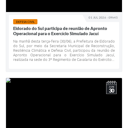
01 JUL 2026 - 09h45
DEFESA CIVIL
Eldorado do Sul participa de reunião de Apronto
Operacional para o Exercício Simulado Jacuí
Na manhã desta terça-feira (30/06), a Prefeitura de Eldorado
do Sul, por meio da Secretaria Municipal de Reconstrução,
Resiliência Climática e Defesa Civil, participou da reunião de
Apronto Operacional para o Exercício Simulado Jacuí,
realizada na sede do 3º Regimento de Cavalaria do Exército...
JUN
30