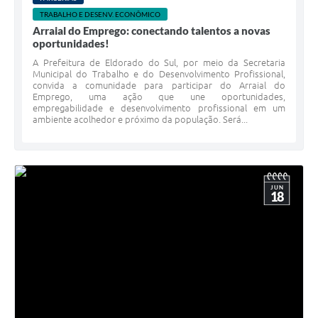
TRABALHO E DESENV. ECONÔMICO
Arraial do Emprego: conectando talentos a novas
oportunidades!
A Prefeitura de Eldorado do Sul, por meio da Secretaria
Municipal do Trabalho e do Desenvolvimento Profissional,
convida a comunidade para participar do Arraial do
Emprego, uma ação que une oportunidades,
empregabilidade e desenvolvimento profissional em um
ambiente acolhedor e próximo da população. Será...
JUN
18