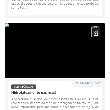
especialidades e clínicos gerais. Os agendamentos poderão
ser feitos...
JUN
22
22 JUN 2026 - 13h00
OBRAS PÚBLICAS
Hidrojateamento nas ruas!
A Secretaria Municipal de Obras e Infraestrutura (SMOI) está
realizando a limpeza da rede de drenagem no bairro Itaí, uma
ação importante para melhorar o escoamento da água da