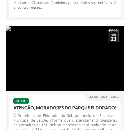
Mudanças Climáticas: Caminhos para cidades sustentáveis. O
encontro reuniu...
JUN
23
23 JUN 2026 - 13h03
SAÚDE
ATENÇÃO, MORADORES DO PARQUE ELDORADO!
A Prefeitura de Eldorado do Sul, por meio da Secretaria
Municipal de Saúde, informa que o agendamento quinzenal
de consultas da ESF Nelson Marchezan será realizado nesta
quinta-feira, 25 de junho, a partir das 8h, para consultas com