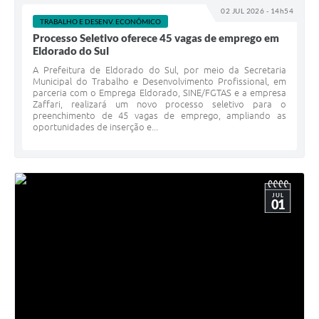
02 JUL 2026 - 14h54
TRABALHO E DESENV. ECONÔMICO
Processo Seletivo oferece 45 vagas de emprego em
Eldorado do Sul
A Prefeitura de Eldorado do Sul, por meio da Secretaria
Municipal do Trabalho e Desenvolvimento Profissional, em
parceria com o Emprega Eldorado, SINE/FGTAS e a empresa
Zaffari, realizará um novo processo seletivo para o
preenchimento de 45 vagas de emprego, ampliando as
oportunidades de inserção e...
JUL
01