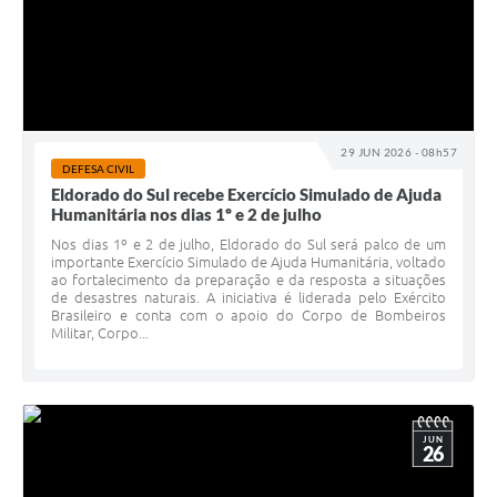
29 JUN 2026 - 08h57
DEFESA CIVIL
Eldorado do Sul recebe Exercício Simulado de Ajuda
Humanitária nos dias 1º e 2 de julho
Nos dias 1º e 2 de julho, Eldorado do Sul será palco de um
importante Exercício Simulado de Ajuda Humanitária, voltado
ao fortalecimento da preparação e da resposta a situações
de desastres naturais. A iniciativa é liderada pelo Exército
Brasileiro e conta com o apoio do Corpo de Bombeiros
Militar, Corpo...
JUN
26