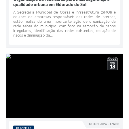
qualidade urbana em Eldorado do Sul
A Secretaria Municipal de Obras e Infraestrutura (SMOI) e
equipes de empresas responsáveis das redes de internet,
estão realizando uma importante ação de organização da
rede aérea do município, com foco na remoção de cabos
irregulares, identificação das redes existentes, redução de
riscos e diminuição da...
JUN
18
18 JUN 2026 - 17h00
PARCERIAS