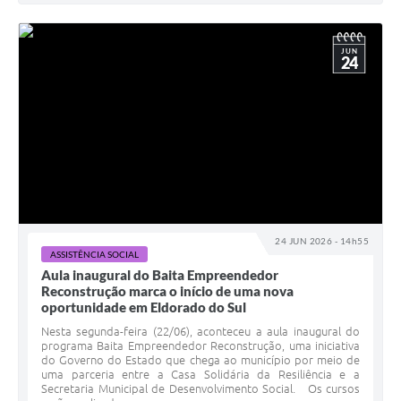
JUN
24
24 JUN 2026 - 14h55
ASSISTÊNCIA SOCIAL
Aula inaugural do Baita Empreendedor
Reconstrução marca o início de uma nova
oportunidade em Eldorado do Sul
Nesta segunda-feira (22/06), aconteceu a aula inaugural do
programa Baita Empreendedor Reconstrução, uma iniciativa
do Governo do Estado que chega ao município por meio de
uma parceria entre a Casa Solidária da Resiliência e a
Secretaria Municipal de Desenvolvimento Social. Os cursos