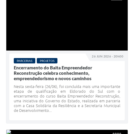
26 JUN 2026 - 20h00
PARCERIAS
PROJETOS
Encerramento do Baita Empreendedor
Reconstrução celebra conhecimento,
empreendedorismo e novos caminhos
Nesta sexta-feira (26/06), foi concluída mais uma importante
etapa de qualificação em Eldorado do Sul com o
encerramento do curso Baita Empreendedor Reconstrução,
uma iniciativa do Governo do Estado, realizada em parceria
com a Casa Solidária da Resiliência e a Secretaria Municipal
de Desenvolvimento...