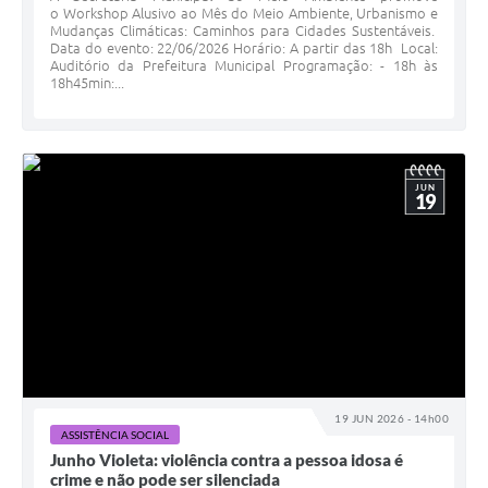
o Workshop Alusivo ao Mês do Meio Ambiente, Urbanismo e
Mudanças Climáticas: Caminhos para Cidades Sustentáveis.
Data do evento: 22/06/2026 Horário: A partir das 18h Local:
Auditório da Prefeitura Municipal Programação: - 18h às
18h45min:...
JUN
19
19 JUN 2026 - 14h00
ASSISTÊNCIA SOCIAL
Junho Violeta: violência contra a pessoa idosa é
crime e não pode ser silenciada