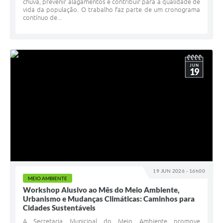
chuva, prevenir alagamentos e contribuir para a qualidade de
vida da população. O trabalho faz parte de um cronograma
contínuo de...
JUN
19
19 JUN 2026 - 16h00
MEIO AMBIENTE
Workshop Alusivo ao Mês do Meio Ambiente,
Urbanismo e Mudanças Climáticas: Caminhos para
Cidades Sustentáveis
A Secretaria Municipal do Meio Ambiente promove