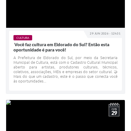
29 JUN 2026 - 12h31
CULTURA
Você faz cultura em Eldorado do Sul? Então esta
oportunidade é para você!
A Prefeitura de Eldorado do Sul, por meio da Secretaria
Municipal de Cultura, está com o Cadastro Cultural Municipal
aberto para artistas, produtores culturais, técnicos,
coletivos, associações, MEIs e empresas do setor cultural. 🤝
Mais do que um cadastro, este é o passo que conecta você
às oportunidades...
JUN
29