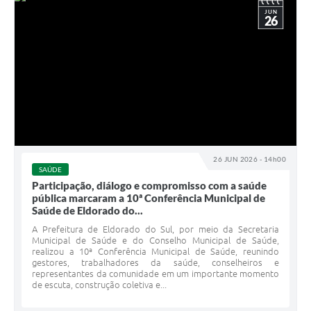
JUN
26
26 JUN 2026 - 14h00
SAÚDE
Participação, diálogo e compromisso com a saúde
pública marcaram a 10ª Conferência Municipal de
Saúde de Eldorado do...
A Prefeitura de Eldorado do Sul, por meio da Secretaria
Municipal de Saúde e do Conselho Municipal de Saúde,
realizou a 10ª Conferência Municipal de Saúde, reunindo
gestores, trabalhadores da saúde, conselheiros e
representantes da comunidade em um importante momento
de escuta, construção coletiva e...