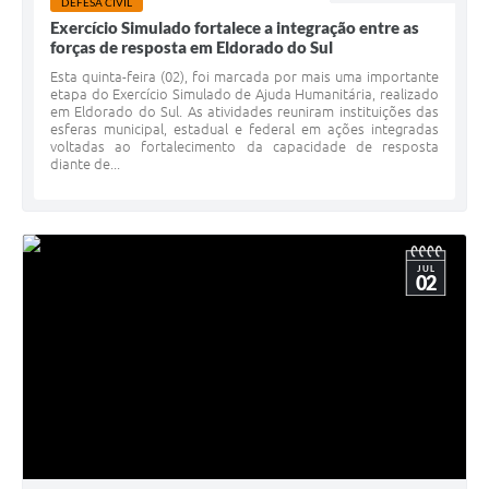
DEFESA CIVIL
Exercício Simulado fortalece a integração entre as
forças de resposta em Eldorado do Sul
Esta quinta-feira (02), foi marcada por mais uma importante
etapa do Exercício Simulado de Ajuda Humanitária, realizado
em Eldorado do Sul. As atividades reuniram instituições das
esferas municipal, estadual e federal em ações integradas
voltadas ao fortalecimento da capacidade de resposta
diante de...
JUL
02