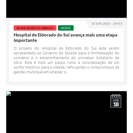
18 JUN 2026 - 16h55
PLANEJAMENTO URBANO
SAÚDE
Hospital de Eldorado do Sul avança mais uma etapa
importante
O projeto do Hospital de Eldorado do Sul está sendo
apresentado ao Governo do Estado para a formalização do
convênio e o encaminhamento do processo licitatório da
obra. Este é mais um passo rumo à concretização de um
sonho histórico para a cidade, reforçando o compromisso da
gestão municipal em ampliar o...
JUN
18