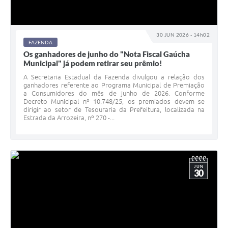
30 JUN 2026 - 14h02
FAZENDA
Os ganhadores de junho do "Nota Fiscal Gaúcha
Municipal" já podem retirar seu prêmio!
A Secretaria Estadual da Fazenda divulgou a relação dos
ganhadores referente ao Programa Municipal de Premiação
a Consumidores do mês de junho de 2026. Conforme
Decreto Municipal nº 10.748/25, os premiados devem se
dirigir ao setor de Tesouraria da Prefeitura, localizada na
Estrada da Arrozeira, nº 270 -...
JUN
30