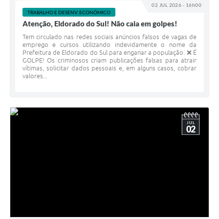
02 JUL 2026 - 16h00
TRABALHO E DESENV. ECONÔMICO
Atenção, Eldorado do Sul! Não caia em golpes!
Tem circulado nas redes sociais anúncios falsos de vagas de
emprego e cursos utilizando indevidamente o nome da
Prefeitura de Eldorado do Sul para enganar a população. ❌ É
GOLPE! Os criminosos criam publicações falsas para atrair
vítimas, solicitar dados pessoais e, em alguns casos, cobrar
valores...
JUL
02