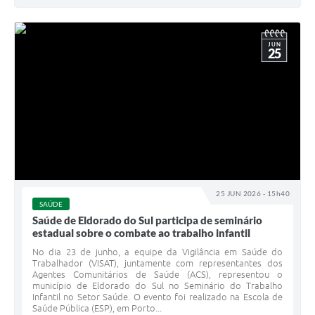
JUN
25
25 JUN 2026 - 15h40
SAÚDE
Saúde de Eldorado do Sul participa de seminário
estadual sobre o combate ao trabalho infantil
No dia 23 de junho, a equipe da Vigilância em Saúde do
Trabalhador (VISAT), juntamente com representantes dos
Agentes Comunitários de Saúde (ACS), representou o
município de Eldorado do Sul no Seminário do Trabalho
Infantil no Setor Saúde. O evento foi realizado na Escola de
Saúde Pública (ESP), em Porto...