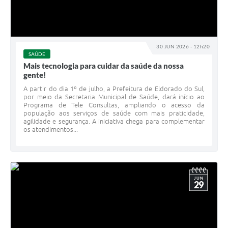
30 JUN 2026 - 12h20
SAÚDE
Mais tecnologia para cuidar da saúde da nossa
gente!
A partir do dia 1º de julho, a Prefeitura de Eldorado do Sul,
por meio da Secretaria Municipal de Saúde, dará início ao
Programa de Tele Consultas, ampliando o acesso da
população aos serviços de saúde com mais praticidade,
agilidade e segurança. A iniciativa chega para complementar
os atendimentos...
JUN
29