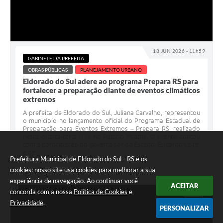
18 JUN 2026 - 11h59
GABINETE DA PREFEITA
OBRAS PÚBLICAS
PLANEJAMENTO URBANO
Eldorado do Sul adere ao programa Prepara RS para
fortalecer a preparação diante de eventos climáticos
extremos
A prefeita de Eldorado do Sul, Juliana Carvalho, representou
o município no lançamento oficial do Programa Estadual de
Preparação para Eventos Extremos – Prepara RS, realizado
nesta quarta-feira (17), no Palácio Piratini. O evento contou
com a participação do governador do Estado, Eduardo Leite,
e de...
Prefeitura Municipal de Eldorado do Sul - RS e os
cookies: nosso site usa cookies para melhorar a sua
experiência de navegação. Ao continuar você
ACEITAR
concorda com a nossa
Política de Cookies
e
JUN
Privacidade
.
18
PERSONALIZAR