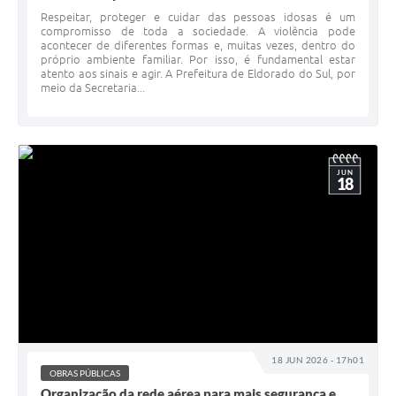
Respeitar, proteger e cuidar das pessoas idosas é um
compromisso de toda a sociedade. A violência pode
acontecer de diferentes formas e, muitas vezes, dentro do
próprio ambiente familiar. Por isso, é fundamental estar
atento aos sinais e agir. A Prefeitura de Eldorado do Sul, por
meio da Secretaria...
JUN
18
18 JUN 2026 - 17h01
OBRAS PÚBLICAS
Organização da rede aérea para mais segurança e