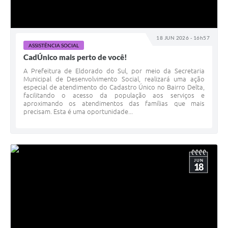
18 JUN 2026 - 16h57
ASSISTÊNCIA SOCIAL
CadÚnico mais perto de você!
A Prefeitura de Eldorado do Sul, por meio da Secretaria
Municipal de Desenvolvimento Social, realizará uma ação
especial de atendimento do Cadastro Único no Bairro Delta,
facilitando o acesso da população aos serviços e
aproximando os atendimentos das famílias que mais
precisam. Esta é uma oportunidade...
JUN
18