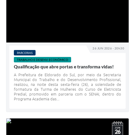
26 JUN 2026 - 20h30
PARCERIAS
TRABALHO E DESENV. ECONÔMICO
Qualificação que abre portas e transforma vidas!
A Prefeitura de Eldorado do Sul, por meio da Secretaria
Municipal do Trabalho e do Desenvolvimento Profissional,
realizou, na noite desta sexta-feira (26), a solenidade de
formatura da Turma de Mulheres do Curso de Eletricista
Predial, promovido em parceria com o SENAI, dentro do
Programa Academia das...
JUN
26