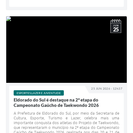
JUN
25
25 JUN 2026 - 12h37
ESPORTES,LAZER E JUVENTUDE
Eldorado do Sul é destaque na 2ª etapa do
Campeonato Gaúcho de Taekwondo 2026
A Prefeitura de Eldorado do Sul, por meio da Secretaria de
Cultura, Esporte, Turismo e Lazer, celebra mais uma
importante conquista dos atletas do Projeto de Taekwondo,
que representaram o município na 2ª etapa do Campeonato
Gaúcho de Taekwondo 2026, realizada nos dias 20 e 21 de