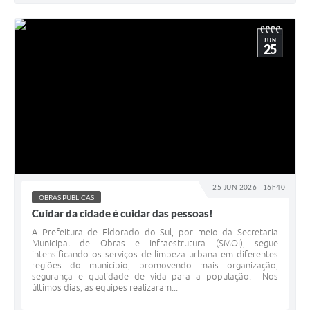
JUN
25
25 JUN 2026 - 16h40
OBRAS PÚBLICAS
Cuidar da cidade é cuidar das pessoas!
A Prefeitura de Eldorado do Sul, por meio da Secretaria
Municipal de Obras e Infraestrutura (SMOI), segue
intensificando os serviços de limpeza urbana em diferentes
regiões do município, promovendo mais organização,
segurança e qualidade de vida para a população. Nos
últimos dias, as equipes realizaram...