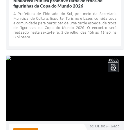
Biblioteca Pública promove tarde de troca de
figurinhas da Copa do Mundo 2026
A Prefeitura de Eldorado do Sul, por meio da Secretaria
Municipal de Cultura, Esporte, Turismo e Lazer, convida toda
a comunidade para participar de uma tarde especial de troca
de figurinhas da Copa do Mundo 2026. O encontro será
realizado nesta sexta-feira, 3 de julho, das 15h às 16h30, na
Biblioteca...
JUL
02
02 JUL 2026 - 16h55