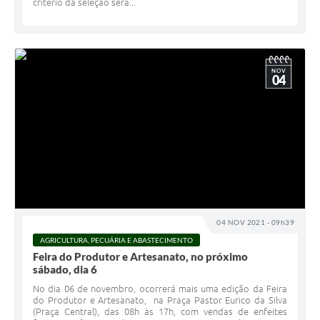
critério da seleção será...
NOV
04
04 NOV 2021 - 09h39
AGRICULTURA, PECUÁRIA E ABASTECIMENTO
Feira do Produtor e Artesanato, no próximo
sábado, dia 6
No dia 06 de novembro, ocorrerá mais uma edição da Feira
do Produtor e Artesanato, na Praça Pastor Eurico da Silva
(Praça Central), das 08h às 17h, com vendas de enfeites