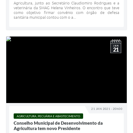
Agricultura, junto ao Secretário Claudiomiro Rodrigues e a
veterinária da SMAG Helena Vinheiros. O encontro que teve
como objetivo firmar convênio com órgão de defesa
sanitária municipal contou com o a...
JAN
21
21 JAN 2021 - 20h00
AGRICULTURA, PECUÁRIA E ABASTECIMENTO
Conselho Municipal de Desenvolvimento da
Agricultura tem novo Presidente