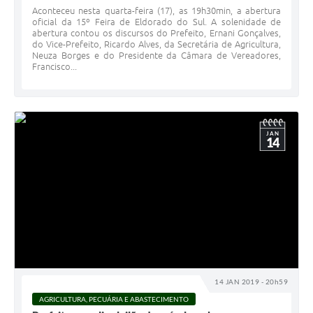
Aconteceu nesta quarta-feira (17), as 19h30min, a abertura
oficial da 15º Feira de Eldorado do Sul. A solenidade de
abertura contou os discursos do Prefeito, Ernani Gonçalves,
do Vice-Prefeito, Ricardo Alves, da Secretária de Agricultura,
Neuza Borges e do Presidente da Câmara de Vereadores,
Francisco...
JAN
14
14 JAN 2019 - 20h59
AGRICULTURA, PECUÁRIA E ABASTECIMENTO