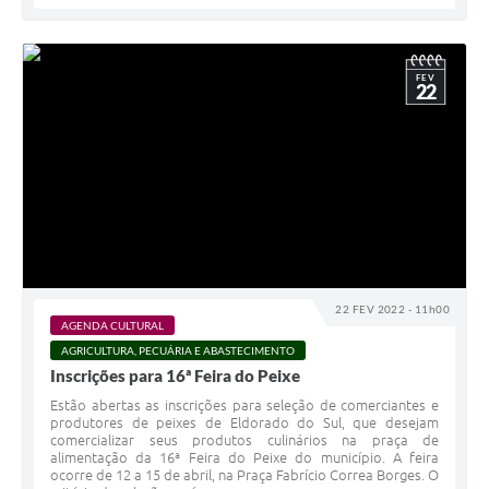
FEV
22
22 FEV 2022 - 11h00
AGENDA CULTURAL
AGRICULTURA, PECUÁRIA E ABASTECIMENTO
Inscrições para 16ª Feira do Peixe
Estão abertas as inscrições para seleção de comerciantes e
produtores de peixes de Eldorado do Sul, que desejam
comercializar seus produtos culinários na praça de
alimentação da 16ª Feira do Peixe do município. A feira
ocorre de 12 a 15 de abril, na Praça Fabrício Correa Borges. O