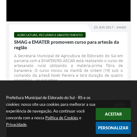
20 JUN 2017 - 14h00
AGRICULTURA, PECUÁRIA E ABASTECIMENTO
SMAG e EMATER promovem curso para artesãs da
região
A Secretaria Municipal de Agricultura de Eldorado do Sul em
parceria com a EMATER/RS-ASCAR está realizando o curso de
artesanato rural utilizando a matéria-prima fibra de
bananeira. O curso iniciou na manhã de ontem (19) sob o
comando da artesã Noeli Pereira e terá duração de quatro
encontros – os próximos...
Prefeitura Municipal de Eldorado do Sul - RS e os
cookies: nosso site usa cookies para melhorar a sua
ABR
experiência de navegação. Ao continuar você
12
ACEITAR
concorda com a nossa
Política de Cookies
e
Privacidade
.
PERSONALIZAR