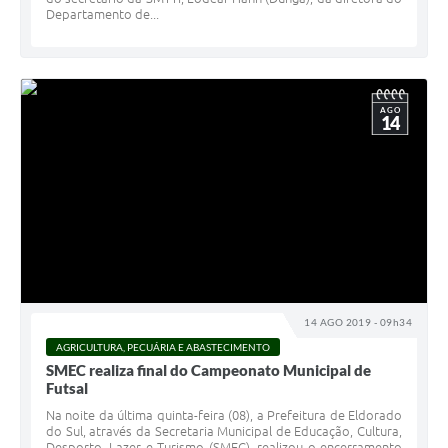
Departamento de...
AGO
14
14 AGO 2019 - 09h34
AGRICULTURA, PECUÁRIA E ABASTECIMENTO
SMEC realiza final do Campeonato Municipal de
Futsal
Na noite da última quinta-feira (08), a Prefeitura de Eldorado
do Sul, através da Secretaria Municipal de Educação, Cultura,
Desporto, Lazer e Turismo (SMEC), realizou o encerramento