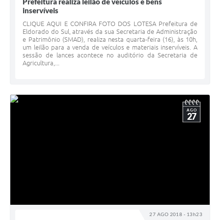
Prefeitura realiza leilão de veículos e bens
inservíveis
CLIQUE AQUI E CONFIRA FOTO DOS LOTESA Prefeitura de
Eldorado do Sul, através da sua Secretaria de Administração
e Patrimônio (SMAD), realiza nesta quarta-feira (16), às 10h,
um leilão para a venda de veículos e materiais inservíveis. A
sessão de lances acontece no auditório da Secretaria de
Agricultura,...
AGO
27
27 AGO 2018 - 13h23