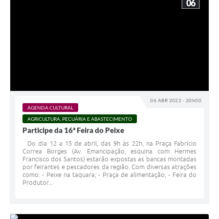
06
06 ABR 2022 - 20h00
AGENDA CULTURAL
AGRICULTURA, PECUÁRIA E ABASTECIMENTO
Participe da 16ª Feira do Peixe
Do dia 12 a 15 de abril, das 9h às 22h, na Praça Fabrício
Correa Borges (Av. Emancipação, esquina com Hermes
Francisco dos Santos) estarão expostas as bancas montadas
por feirantes e pescadores da região. Com diversas atrações
como: - Peixe na taquara; - Praça de alimentação; - Feira do
Produtor...