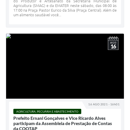
do Produtor e Artesanato da Secretaria Municipal de
Agricultura (SMAG) e da EMATER neste sábado, das 08:00 às
17:00 na Praça Pastor Eurico da Silva (Praça Central). Além de
um alimento saudável você...
AGO
16
16 AGO 2021 - 16h01
AGRICULTURA, PECUÁRIA E ABASTECIMENTO
Prefeito Ernani Gonçalves e Vice Ricardo Alves
participam da Assembleia de Prestação de Contas
da COOTAP