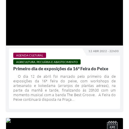
12 ABR 2022 - 22h00
AGENDA CULTURAL
AGRICULTURA, PECUÁRIA E ABASTECIMENTO
Primeiro dia de exposições da 16ª Feira do Peixe
O dia 12 de abril foi marcado pelo primeiro dia de
exposições da 16ª feira do peixe, com workshops de
artesanato e kokedama (arranjos de plantas aéreas), na
parte da manhã e tarde, finalizando às 20h30 com um
momento musical com a banda The Best Groove. A Feira do
Peixe continuará disposta na Praça...
ABR