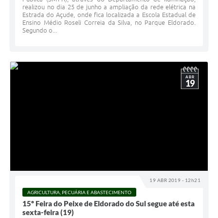
realizou no dia 25 de junho a ampliação da rede elétrica na
Estrada do Açude, onde fica localizada a Escola Estadual de
Ensino Médio Roseli Correia da Silva, no Parque Eldorado.
Segundo o...
ABR
19
19 ABR 2019 - 12h21
AGRICULTURA, PECUÁRIA E ABASTECIMENTO
15º Feira do Peixe de Eldorado do Sul segue até esta
sexta-feira (19)