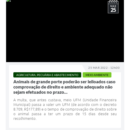
MAR
25
25 MAR 2022 - 12h00
AGRICULTURA, PECUÁRIA E ABASTECIMENTO
MEIO AMBIENTE
Animais de grande porte poderão ser leiloados caso
comprovação de direito e ambiente adequado não
sejam efetuados no prazo...
A multa, que antes custava, meio UFM (Unidade Financeira
Municipal) passa a valer um UFM (de acordo com o decreto
8.709, R$177,89) e o tempo de comprovação de direito sobre
o animal passa a ter um prazo de 15 dias desde seu
recolhimento.