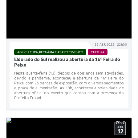
13 ABR 2022 - 22h00
AGRICULTURA, PECUÁRIA E ABASTECIMENTO
CULTURA
Eldorado do Sul realizou a abertura da 16° Feira do
Peixe
Nesta quarta-feira (13), depois de dois anos sem atividades,
devido a pandemia, aconteceu a abertura da 16ª Feira do
Peixe, com 25 bancas de exposição, com diversos segmentos
e praça de alimentação. As 19h, aconteceu a solenidade de
abertura oficial do evento que contou com a presença do
Prefeito Ernani...
ABR
12