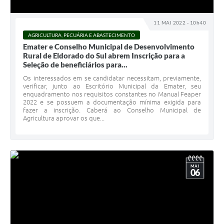
11 MAI 2022 - 10h40
AGRICULTURA, PECUÁRIA E ABASTECIMENTO
Emater e Conselho Municipal de Desenvolvimento
Rural de Eldorado do Sul abrem Inscrição para a
Seleção de beneficiários para...
Os interessados em se candidatar necessitam, previamente,
verificar, junto ao Escritório Municipal da Emater, seu
enquadramento nos requisitos constantes no Manual Feaper
2022 e se possuem a documentação mínima exigida para
fazer a inscrição. Caberá ao Conselho Municipal de
Agricultura aprovar os que...
MAI
06