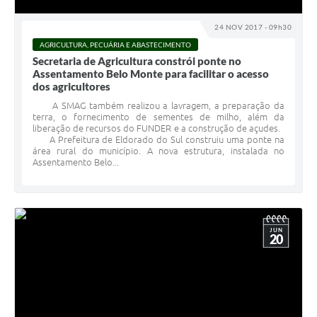
24 NOV 2017 - 09h30
AGRICULTURA, PECUÁRIA E ABASTECIMENTO
Secretaria de Agricultura constrói ponte no
Assentamento Belo Monte para facilitar o acesso
dos agricultores
A SMAG também realizou a lavragem, a preparação da
terra, o fornecimento de sementes de milho, além da
liberação de recursos do FUNDER e a construção de açudes.
A Prefeitura de Eldorado do Sul construiu uma ponte na
área rural do município. A nova estrutura, instalada no
Assentamento Belo...
JUN
20