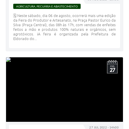
AGRICULTURA, PECUÁRIA E ABASTECIMENTO
🗓 Neste sábado, dia 06 de agosto, ocorrerá mais uma edição
da Feira do Produtor e Artesanato, na Praça Pastor Eurico da
Silva (Praça Central), das 08h às 17h, com vendas de enfeites
feitos a mão e produtos 100% naturais e orgânicos, sem
agrotóxicos. ℹ️A feira é organizada pela Prefeitura de
Eldorado do...
JUL
27
27 JUL 2022 - 14h00