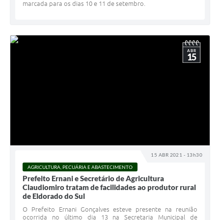
marcada para os dias 10 e 11 de setembro.
ABR
15
15 ABR 2021 - 13h30
AGRICULTURA, PECUÁRIA E ABASTECIMENTO
Prefeito Ernani e Secretário de Agricultura
Claudiomiro tratam de facilidades ao produtor rural
de Eldorado do Sul
O Prefeito Ernani Gonçalves esteve presente na reunião
ocorrida no último dia 13 na Secretaria Municipal de