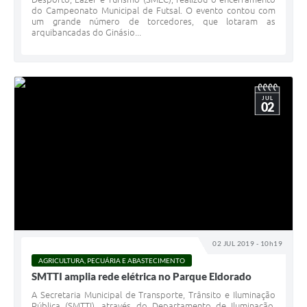
do Campeonato Municipal de Futsal. O evento contou com
um grande número de torcedores, que lotaram as
arquibancadas do Ginásio...
JUL
02
02 JUL 2019 - 10h19
AGRICULTURA, PECUÁRIA E ABASTECIMENTO
SMTTI amplia rede elétrica no Parque Eldorado
A Secretaria Municipal de Transporte, Trânsito e Iluminação
Pública (SMTTI), através do Departamento de Iluminação,