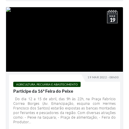
MAR
19
19 MAR 2022 - 08h00
AGRICULTURA, PECUÁRIA E ABASTECIMENTO
Participe da 16ª Feira do Peixe
Do dia 12 a 15 de abril, das 9h às 22h, na Praça Fabrício
Correa Borges (Av. Emancipação, esquina com Hermes
Francisco dos Santos) estarão expostas as bancas montadas
por feirantes e pescadores da região. Com diversas atrações
como: - Peixe na taquara; - Praça de alimentação; - Feira do
Produtor...