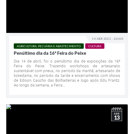
14 ABR 2022 - 22h00
AGRICULTURA, PECUÁRIA E ABASTECIMENTO
CULTURA
Penúltimo dia da 16ª Feira do Peixe
Dia 14 de abril, foi o penúltimo dia de exposições da 16ª
Feira do Peixe. Trazendo workshops de artesanato
sustentável com pneus, no período da manhã, artesanato de
kokedama, no período da tarde e encerramento com shows
de Edison Gaúcho das Bolhadeiras e logo após Edu Frantz.
Ao longo da semana, a Feira...
ABR
13