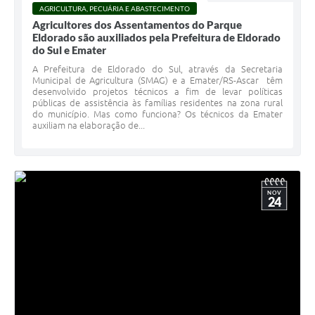
AGRICULTURA, PECUÁRIA E ABASTECIMENTO
Agricultores dos Assentamentos do Parque
Eldorado são auxiliados pela Prefeitura de Eldorado
do Sul e Emater
A Prefeitura de Eldorado do Sul, através da Secretaria
Municipal de Agricultura (SMAG) e a Emater/RS-Ascar têm
desenvolvido projetos técnicos a fim de levar políticas
públicas de assistência às famílias residentes na zona rural
do município. Mas como funciona? Os técnicos da Emater
auxiliam na elaboração de...
NOV
24