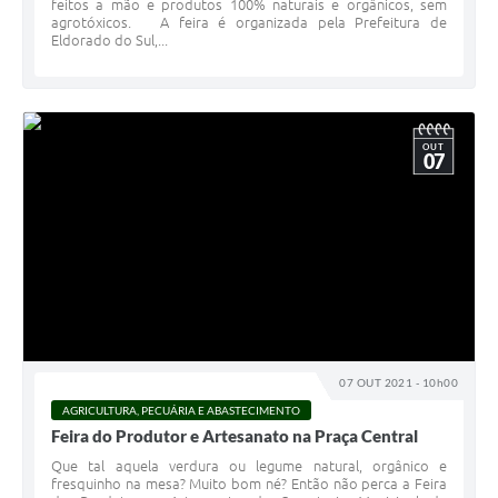
feitos a mão e produtos 100% naturais e orgânicos, sem
agrotóxicos. A feira é organizada pela Prefeitura de
Eldorado do Sul,...
OUT
07
07 OUT 2021 - 10h00
AGRICULTURA, PECUÁRIA E ABASTECIMENTO
Feira do Produtor e Artesanato na Praça Central
Que tal aquela verdura ou legume natural, orgânico e
fresquinho na mesa? Muito bom né? Então não perca a Feira