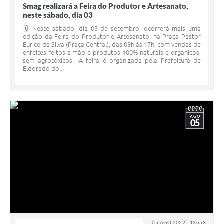
Smag realizará a Feira do Produtor e Artesanato,
neste sábado, dia 03
🗓 Neste sábado, dia 03 de setembro, ocorrerá mais uma
edição da Feira do Produtor e Artesanato, na Praça Pastor
Eurico da Silva (Praça Central), das 08h às 17h, com vendas de
enfeites feitos a mão e produtos 100% naturais e orgânicos,
sem agrotóxicos. ℹ️A feira é organizada pela Prefeitura de
Eldorado do...
AGO
05
05 AGO 2022 - 13h53