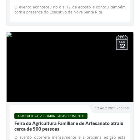
O evento aconteceu no dia 12 de agosto e contou também
com a presença do Executivo de Nova Santa Rita.
AGO
12
12 AGO 2021 - 13h09
AGRICULTURA, PECUÁRIA E ABASTECIMENTO
Feira da Agricultura Familiar e de Artesanato atraiu
cerca de 500 pessoas
O evento ocorrerá mensalmente e a próxima edição está