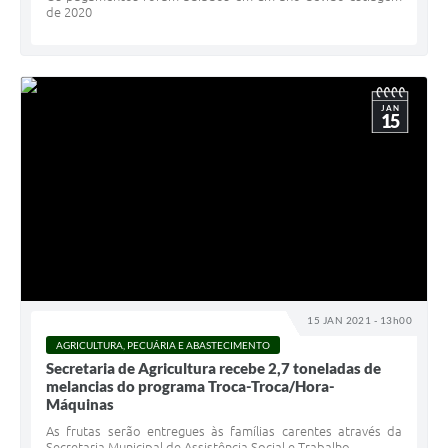
de 2020
JAN
15
15 JAN 2021 - 13h00
AGRICULTURA, PECUÁRIA E ABASTECIMENTO
Secretaria de Agricultura recebe 2,7 toneladas de
melancias do programa Troca-Troca/Hora-
Máquinas
As frutas serão entregues às famílias carentes através da
Secretaria Municipal de Assistência Social e Trabalho