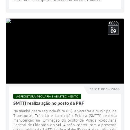
SET
09
09 SET 2019 - 13h36
AGRICULTURA, PECUÁRIA E ABASTECIMENTO
SMTTI realiza ação no posto da PRF
Na manhã desta segunda-feira (09), a Secretaria Municipal de
Transporte, Trânsito e Iluminação Pública (SMTTI) realizou
manutenção na iluminação do posto da Polícia Rodoviária
Federal de Eldorado do Sul. A ação contou com a presença
do secretário da SMTTI, Lodear Hahn (Dunga), da diretora do