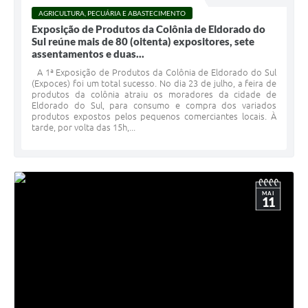
AGRICULTURA, PECUÁRIA E ABASTECIMENTO
Exposição de Produtos da Colônia de Eldorado do
Sul reúne mais de 80 (oitenta) expositores, sete
assentamentos e duas...
A 1ª Exposição de Produtos da Colônia de Eldorado do Sul
(Expoces) foi um total sucesso. No dia 23 de julho, a feira de
produtos da colônia atraiu os moradores da cidade de
Eldorado do Sul, para consumo e compra dos variados
produtos expostos pelos pequenos comerciantes locais. À
tarde, por volta das 15h,...
MAI
11