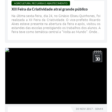
AGRICULTURA, PECUÁRIA E ABASTECIMENTO
XII Feira da Criatividade atrai grande público
Na última sexta-feira, dia 24, no Ginásio Eliseu Quinhones, foi
realizada a XII Feira da Criatividade. O vice-prefeito Ricardo
Alves esteve presente na abertura da feira e após, visitou os
estandes das escolas prestigiando os trabalhos dos alunos. A
feira teve como temática central a “Volta ao Mundo”. Onde...
NOV
30
30 NOV 2017 - 10h44