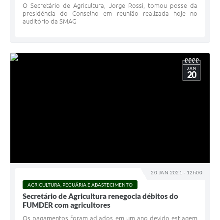
O Secretário de Agricultura, Jorge Rossi, tomou posse da
presidência do Conselho em reunião realizada hoje no
auditório da SMAG
JAN
20
20 JAN 2021 - 12h00
AGRICULTURA, PECUÁRIA E ABASTECIMENTO
Secretário de Agricultura renegocia débitos do
FUMDER com agricultores
Os pagamentos foram adiados em um ano devido estiagem