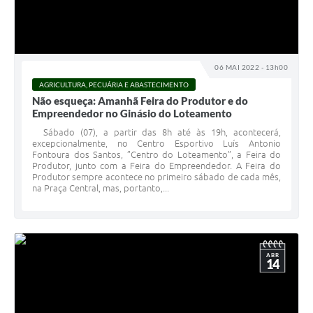
06 MAI 2022 - 13h00
AGRICULTURA, PECUÁRIA E ABASTECIMENTO
Não esqueça: Amanhã Feira do Produtor e do
Empreendedor no Ginásio do Loteamento
Sábado (07), a partir das 8h até às 19h, acontecerá,
excepcionalmente, no Centro Esportivo Luís Antonio
Fontoura dos Santos, ”Centro do Loteamento”, a Feira do
Produtor, junto com a Feira do Empreendedor. A Feira do
Produtor sempre acontece no primeiro sábado de cada mês,
na Praça Central, mas, portanto,...
ABR
14