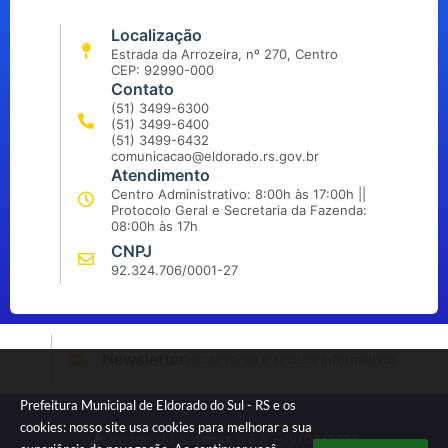
Localização
Estrada da Arrozeira, nº 270, Centro
CEP: 92990-000
Contato
(51) 3499-6300
(51) 3499-6400
(51) 3499-6432
comunicacao@eldorado.rs.gov.br
Atendimento
Centro Administrativo: 8:00h às 17:00h ||
Protocolo Geral e Secretaria da Fazenda:
08:00h às 17h
CNPJ
92.324.706/0001-27
Newsletter
Inscreva-se e receba informativos
Prefeitura Municipal de Eldorado do Sul - RS e os
cookies: nosso site usa cookies para melhorar a sua
Versão do Sistema:
3.5.3 - 19/06/2026