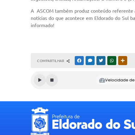
A ASCOM também produz conteúdo referente às aç
notícias do que acontece em Eldorado do Sul b
informado!
COMPARTILHAR
FACEBOOK
MESSENGER
TWITTER
WHATSAPP
OUTR
Velocidade de l