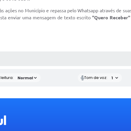
ões no Município e repassa pelo Whatsapp através de suas li
asta enviar uma mensagem de texto escrito
"Quero Receber"
AS MÍDIAS
eitura:
Tom de voz: