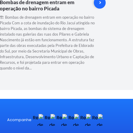
Bombas de drenagem entram em
Infraes
operação no bairro Picada
futuro 
🏗️ Bombas de drenagem entram em operação no bairro
A Prefeitu
Picada Com a cota de inundação do Rio Jacuí atingida no
Municipal 
bairro Picada, as bombas do sistema de drenagem
avançando
instalado nas galerias das ruas dos Pilares e Gabriela
qualificar 
Nascimento já estão em funcionamento. A estrutura faz
segurança 
parte das obras executadas pela Prefeitura de Eldorado
Verde, est
do Sul, por meio da Secretaria Municipal de Obras,
microdren
Infraestrutura, Desenvolvimento Urbano e Captação de
escoamento
Recursos, e foi projetada para entrar em operação
causados p
quando o nível da...
na região. 
Acompanhe