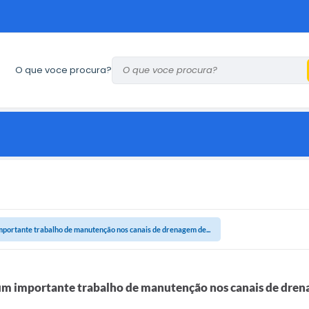
O que voce procura?
ortante trabalho de manutenção nos canais de drenagem de...
 importante trabalho de manutenção nos canais de drena