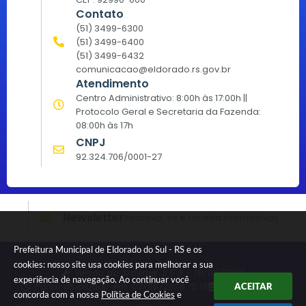
Contato
(51) 3499-6300
(51) 3499-6400
(51) 3499-6432
comunicacao@eldorado.rs.gov.br
Atendimento
Centro Administrativo: 8:00h às 17:00h ||
Protocolo Geral e Secretaria da Fazenda:
08:00h às 17h
CNPJ
92.324.706/0001-27
Newsletter
Inscreva-se e receba informativos
Prefeitura Municipal de Eldorado do Sul - RS e os
cookies: nosso site usa cookies para melhorar a sua
Versão do Sistema:
3.5.3 - 19/06/2026
experiência de navegação. Ao continuar você
Portal atualizado em:
07/08/2026 15:15
Dados Abertos
ACEITAR
concorda com a nossa
Política de Cookies
e