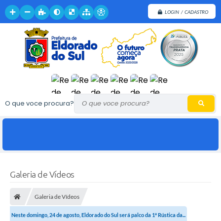
LOGIN / CADASTRO
O que voce procura?
Galeria de Vídeos
Galeria de Vídeos
Neste domingo, 24 de agosto, Eldorado do Sul será palco da 1ª Rústica da...