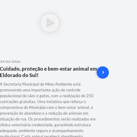
24/02/2026
12/02/202
Cuidado, proteção e bem-estar animal em
A Secre
Eldorado do Sul!
inicia a
e cadela
A Secretaria Municipal de Meio Ambiente está
promovendo uma importante ação de controle
A Prefeitur
populacional de cães e gatos, com a realização de 250
dia 19 de 
castrações gratuitas. Uma iniciativa que reforça o
Ambiente i
compromisso do Município com o bem-estar animal, a
cadelas. 
prevenção do abandono e a redução de animais em
será exclu
situação de rua. Os procedimentos serão realizados em
populacion
clínica veterinária credenciada, garantindo estrutura
município.
adequada, ambiente seguro e acompanhamento
comprovada
profissional. Cada animal receberá atendimento...
presencial