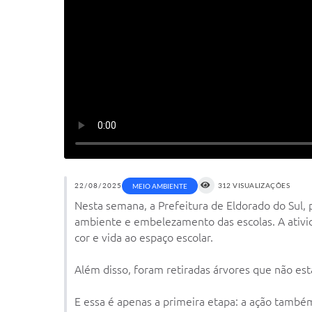
22/08/2025
312 VISUALIZAÇÕES
MEIO AMBIENTE
Nesta semana, a Prefeitura de Eldorado do Sul,
ambiente e embelezamento das escolas. A ativid
cor e vida ao espaço escolar.
Além disso, foram retiradas árvores que não es
E essa é apenas a primeira etapa: a ação também