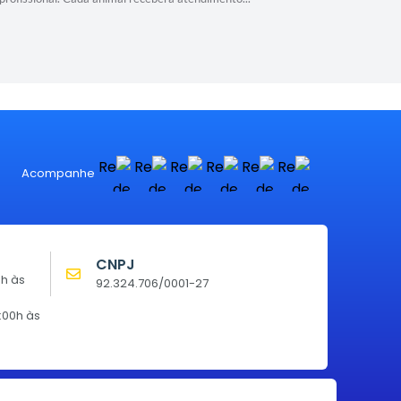
de...
Acompanhe
CNPJ
0h às
92.324.706/0001-27
:00h às