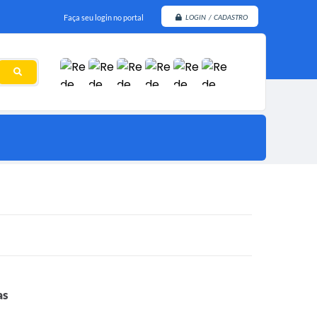
Faça seu login no portal
LOGIN / CADASTRO
as