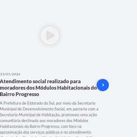
23/01/2026
28/08/202
Atendimento social realizado para
Nossa v
moradores dos Módulos Habitacionais do
A violênci
Bairro Progresso
enfrentada
reforçamos
A Prefeitura de Eldorado do Sul, por meio da Secretaria
combater q
Municipal de Desenvolvimento Social, em parceria com a
Se você es
Secretaria Municipal de Habitação, promoveu uma ação
conhece al
comunitária destinada aos moradores dos Módulos
rede de ap
Habitacionais do Bairro Progresso, com foco na
à Mulher 1
aproximação dos serviços públicos e no atendimento
Coordenado