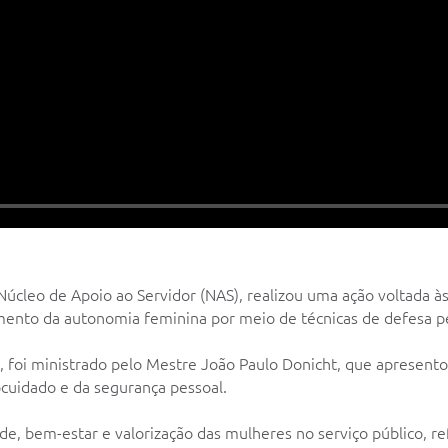
úcleo de Apoio ao Servidor (NAS), realizou uma ação voltada às
ento da autonomia feminina por meio de técnicas de defesa pe
a, foi ministrado pelo Mestre João Paulo Donicht, que apresentou
cuidado e da segurança pessoal.
úde, bem-estar e valorização das mulheres no serviço público,