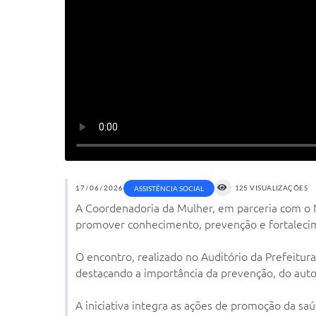
17/06/2026
125 VISUALIZAÇÕES
ASSISTÊNCIA SOCIAL
A Coordenadoria da Mulher, em parceria com o N
promover conhecimento, prevenção e fortalecim
O encontro, realizado no Auditório da Prefeitur
destacando a importância da prevenção, do auto
A iniciativa integra as ações de promoção da sa