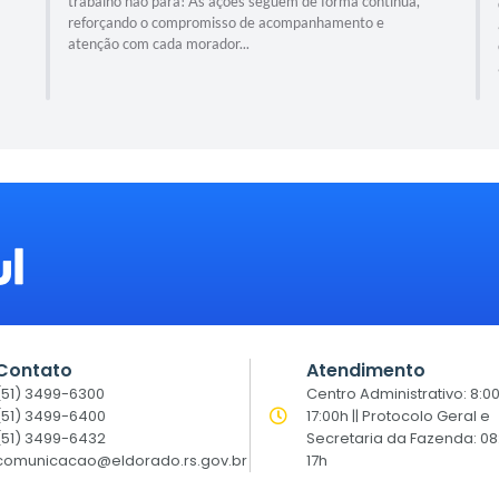
trabalho não para! As ações seguem de forma contínua,
reforçando o compromisso de acompanhamento e
atenção com cada morador...
Contato
Atendimento
(51) 3499-6300
Centro Administrativo: 8:0
(51) 3499-6400
17:00h || Protocolo Geral e
(51) 3499-6432
Secretaria da Fazenda: 08
comunicacao@eldorado.rs.gov.br
17h