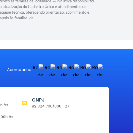
direto às famílias da localidade A iniciativa disponibilizou
(51) 98480
a atualização do Cadastro Único e atendimento com
equipe técnica, oferecendo orientação, acolhimento e
apoio às famílias, de...
Acompanhe
CNPJ
0h às
92.324.706/0001-27
:00h às