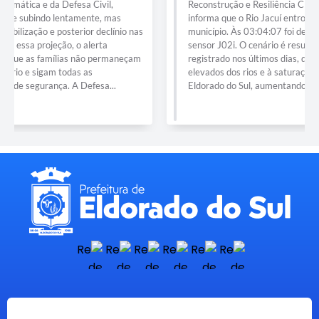
Reconstrução e Resiliência Climática e da Defesa Civil,
informa que o Rio Jacuí entrou em cota de inundação no
município. Às 03:04:07 foi detectada a presença de água no
sensor J02i. O cenário é resultado do alto volume de chuvas
registrado nos últimos dias, que se soma aos níveis já
elevados dos rios e à saturação dos banhados que circundam
Eldorado do Sul, aumentando...