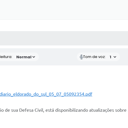
 MÍDIAS
RECEBA NOTÍCIAS
eitura:
Tom de voz:
m_diario_eldorado_do_sul_05_07_05092354.pdf
o de sua Defesa Civil, está disponibilizando atualizações sobre