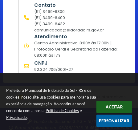
Contato
(51) 3499-6300
(51) 3499-6400
(51) 3499-6432
comunicacao@eldorado.rs.gov.br
Atendimento
Centro Administrativo: 8:00h às 17:00h ||
Protocolo Geral e Secretaria da Fazenda:
08:00h às 17h
CNPJ
92.324.706/0001-27
Prefeitura Municipal de Eldorado do Sul - RS e os
Newsletter
Inscreva-se e receba informativos
cookies: nosso site usa cookies para melhorar a sua
experiência de navegação. Ao continuar você
ACEITAR
concorda com a nossa
Política de Cookies
e
Privacidade
.
PERSONALIZAR
Versão do Sistema:
3.5.3 - 19/06/2026
Portal atualizado em:
06/08/2026 16:45
Dados Abertos
© Copyright Instar - 2006-2026. Todos os direitos