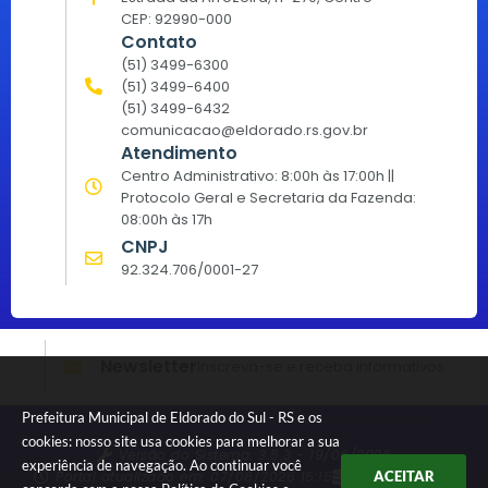
CEP: 92990-000
Contato
(51) 3499-6300
(51) 3499-6400
(51) 3499-6432
comunicacao@eldorado.rs.gov.br
Atendimento
Centro Administrativo: 8:00h às 17:00h ||
Protocolo Geral e Secretaria da Fazenda:
08:00h às 17h
CNPJ
92.324.706/0001-27
Newsletter
Inscreva-se e receba informativos
Prefeitura Municipal de Eldorado do Sul - RS e os
cookies: nosso site usa cookies para melhorar a sua
Versão do Sistema:
3.5.3 - 19/06/2026
experiência de navegação. Ao continuar você
Portal atualizado em:
07/08/2026 15:15
Dados Abertos
ACEITAR