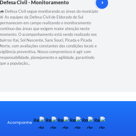
Defesa Civil - Monitoramento
Boletim 
🌧️ Defesa Civil segue monitorando as áreas do município
🕔 Boletim
🚨 As equipes da Defesa Civil de Eldorado do Sul
grande vol
permanecem em campo realizando o monitoramento
níveis ele
contínuo das áreas que exigem maior atenção neste
volumes de
momento. O acompanhamento está sendo realizado nos
áreas de a
bairros Itaí, Sol Nascente, Sans Souci, Picada e Picada
do municí
Norte, com avaliações constantes das condições locais e
INUNDAÇÃO
vigilância preventiva. Nosso compromisso é agir com
áreas mais
responsabilidade, planejamento e agilidade, garantindo
inicie pre
que a população...
DE CONTI
Acompanhe