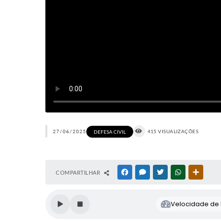
27/06/2025
415 VISUALIZAÇÕES
DEFESA CIVIL
COMPARTILHAR
FACEBOOK
MESSENGER
TWITTER
WHATSAPP
OUTRAS
Velocidade de l