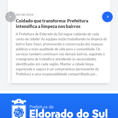
8/2026
06/08/2026
ado que transforma: Prefeitura
Obra na P
nsifica a limpeza nos bairros
momento p
feitura de Eldorado do Sul segue cuidando de cada
A Prefeitura 
 da cidade! As equipes estão trabalhando na limpeza do
Municipal de
o Sans Souci, promovendo a conservação dos espaços
Urbano e Cap
cos e mais qualidade de vida para a comunidade. Os
que transfor
ços também continuam nos demais bairros, seguindo o
vida para a p
grama de trabalho e atendendo às necessidades
andamento a 
ficadas em cada região. Manter a cidade limpa,
contempla a 
izada e segura é um compromisso permanente da
estacionamen
tura e uma responsabilidade compartilhada por...
o conforto pa