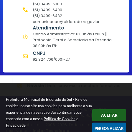
(51) 3499-6300
(51) 3499-6400
(51) 3499-6432
comunicacao@eldorado.rs.gov.br
Atendimento
Centro Administrativo: 8:00h às 17:00h ||
Protocolo Geral e Secretaria da Fazenda:
08:00h às 17h
CNPJ
92.324.706/0001-27
Newsletter
Inscreva-se e receba informativos
Prefeitura Municipal de Eldorado do Sul - RS e os
cookies: nosso site usa cookies para melhorar a sua
Versão do Sistema:
3.5.3 - 19/06/2026
experiência de navegação. Ao continuar você
Portal atualizado em:
06/08/2026 16:45
Dados Abertos
ACEITAR
concorda com a nossa
Política de Cookies
e
© Copyright Instar - 2006-2026. Todos os direitos
Privacidade
.
PERSONALIZAR
reservados -
Instar Tecnologia