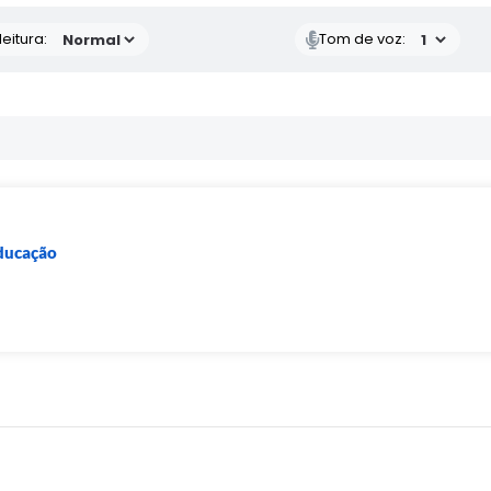
eitura:
Tom de voz:
Educação