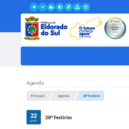
Agenda
Principal
Agenda
28° Festirim
22
28° Festirim
OUT