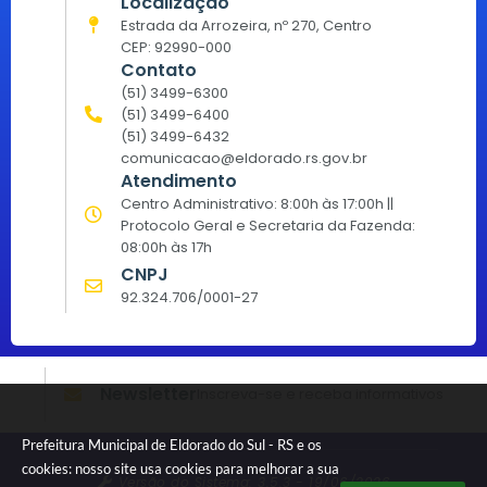
Localização
Estrada da Arrozeira, nº 270, Centro
CEP: 92990-000
Contato
(51) 3499-6300
(51) 3499-6400
(51) 3499-6432
comunicacao@eldorado.rs.gov.br
Atendimento
Centro Administrativo: 8:00h às 17:00h ||
Protocolo Geral e Secretaria da Fazenda:
08:00h às 17h
CNPJ
92.324.706/0001-27
Newsletter
Inscreva-se e receba informativos
Prefeitura Municipal de Eldorado do Sul - RS e os
cookies: nosso site usa cookies para melhorar a sua
Versão do Sistema:
3.5.3 - 19/06/2026