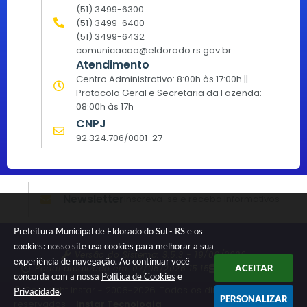
(51) 3499-6300
(51) 3499-6400
(51) 3499-6432
comunicacao@eldorado.rs.gov.br
Atendimento
Centro Administrativo: 8:00h às 17:00h ||
Protocolo Geral e Secretaria da Fazenda:
08:00h às 17h
CNPJ
92.324.706/0001-27
Newsletter
Inscreva-se e receba informativos
Prefeitura Municipal de Eldorado do Sul - RS e os
cookies: nosso site usa cookies para melhorar a sua
Versão do Sistema:
3.5.3 - 19/06/2026
experiência de navegação. Ao continuar você
Portal atualizado em:
07/08/2026 15:15
Dados Abertos
ACEITAR
concorda com a nossa
Política de Cookies
e
© Copyright Instar - 2006-2026. Todos os direitos
Privacidade
.
PERSONALIZAR
reservados -
Instar Tecnologia