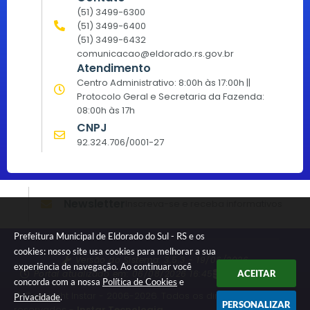
(51) 3499-6300
(51) 3499-6400
(51) 3499-6432
comunicacao@eldorado.rs.gov.br
Atendimento
Centro Administrativo: 8:00h às 17:00h ||
Protocolo Geral e Secretaria da Fazenda:
08:00h às 17h
CNPJ
92.324.706/0001-27
Newsletter
Inscreva-se e receba informativos
Prefeitura Municipal de Eldorado do Sul - RS e os
cookies: nosso site usa cookies para melhorar a sua
Versão do Sistema:
3.5.3 - 19/06/2026
experiência de navegação. Ao continuar você
Portal atualizado em:
06/08/2026 16:45
Dados Abertos
ACEITAR
concorda com a nossa
Política de Cookies
e
© Copyright Instar - 2006-2026. Todos os direitos
Privacidade
.
PERSONALIZAR
reservados -
Instar Tecnologia