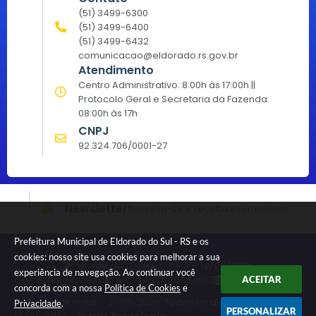
(51) 3499-6300
(51) 3499-6400
(51) 3499-6432
comunicacao@eldorado.rs.gov.br
Atendimento
Centro Administrativo: 8:00h às 17:00h ||
Protocolo Geral e Secretaria da Fazenda:
08:00h às 17h
CNPJ
92.324.706/0001-27
Newsletter
Inscreva-se e receba informativos
Prefeitura Municipal de Eldorado do Sul - RS e os
cookies: nosso site usa cookies para melhorar a sua
Versão do Sistema:
3.5.3 - 19/06/2026
experiência de navegação. Ao continuar você
Portal atualizado em:
07/08/2026 15:15
Dados Abertos
ACEITAR
concorda com a nossa
Política de Cookies
e
© Copyright Instar - 2006-2026. Todos os direitos
Privacidade
.
PERSONALIZAR