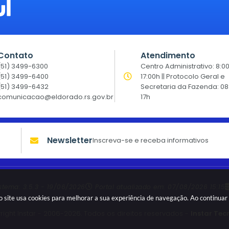
Contato
Atendimento
(51) 3499-6300
Centro Administrativo: 8:0
(51) 3499-6400
17:00h || Protocolo Geral e
(51) 3499-6432
Secretaria da Fazenda: 08
comunicacao@eldorado.rs.gov.br
17h
Newsletter
Inscreva-se e receba informativos
istema:
3.5.3 - 19/06/2026
Portal atualizado em:
07/08/2026 15:15
sso site usa cookies para melhorar a sua experiência de navegação. Ao continu
ight Instar - 2006-2026. Todos os direitos reservados -
Instar Tec