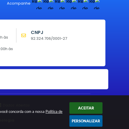
Acompanhe
CNPJ
0h às
92.324.706/0001-27
:00h às
Dados Abertos
ACEITAR
ar você concorda com a nossa
Política de
nologia
PERSONALIZAR