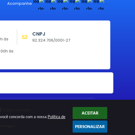
Acompanhe
CNPJ
0h às
92.324.706/0001-27
:00h às
Dados Abertos
ACEITAR
ar você concorda com a nossa
Política de
nologia
PERSONALIZAR