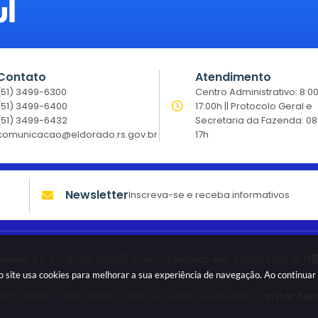
Contato
Atendimento
(51) 3499-6300
Centro Administrativo: 8:0
(51) 3499-6400
17:00h || Protocolo Geral e
(51) 3499-6432
Secretaria da Fazenda: 08
comunicacao@eldorado.rs.gov.br
17h
Newsletter
Inscreva-se e receba informativos
istema:
3.5.3 - 19/06/2026
Portal atualizado em:
07/08/2026 15:15
sso site usa cookies para melhorar a sua experiência de navegação. Ao continu
ight Instar - 2006-2026. Todos os direitos reservados -
Instar Tec