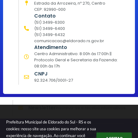
Estrada da Arrozeira, nº 270, Centro
CEP: 92990-000
Contato
(51) 3499-6300
(51) 3499-6400
(51) 3499-6432
comunicacao@eldorado.rs.gov.br
Atendimento
Centro Administrativo: 8:00h às 17:00h ||
Protocolo Geral e Secretaria da Fazenda:
08:00h às 17h
CNPJ
92.324.706/0001-27
Newsletter
Inscreva-se e receba informativos
Prefeitura Municipal de Eldorado do Sul - RS e os
cookies: nosso site usa cookies para melhorar a sua
Versão do Sistema:
3.5.3 - 19/06/2026
experiência de navegação. Ao continuar você