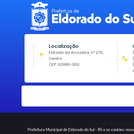
Localização
Estrada da Arrozeira, nº 270,
Centro
CEP: 92990-000
Versão do Si
Prefeitura Municipal de Eldorado do Sul - RS e os cookies: no