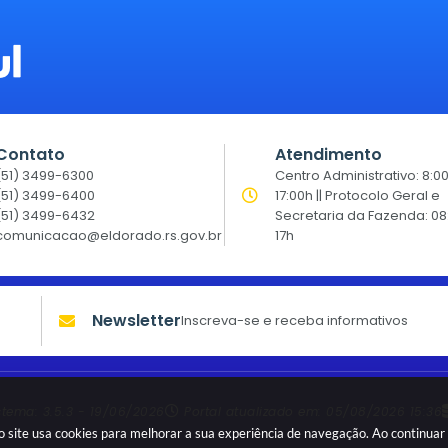
Contato
Atendimento
(51) 3499-6300
Centro Administrativo: 8:0
(51) 3499-6400
17:00h || Protocolo Geral e
(51) 3499-6432
Secretaria da Fazenda: 08
comunicacao@eldorado.rs.gov.br
17h
Newsletter
Inscreva-se e receba informativos
stema:
3.5.3 - 19/06/2026
Portal atualizado em:
05/08/2026 15:36
sso site usa cookies para melhorar a sua experiência de navegação. Ao continu