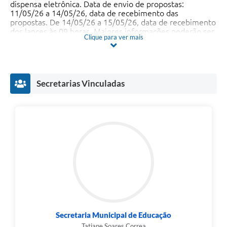
dispensa eletrônica. Data de envio de propostas:
11/05/26 a 14/05/26, data de recebimento das
propostas. De 14/05/26 a 15/05/26, data de recebimento
dos lances às 09 horas. Maiores informações poderão ser
Clique para ver mais
solicitadas pelo fone: 2929.1534 e 3499.6384 e/ou
através das páginas
www.portaldecompraspublicas.com.br e
www.eldorado.rs.gov.br
.
Secretarias Vinculadas
Secretaria Municipal de Educação
Tatiane Soares Correa