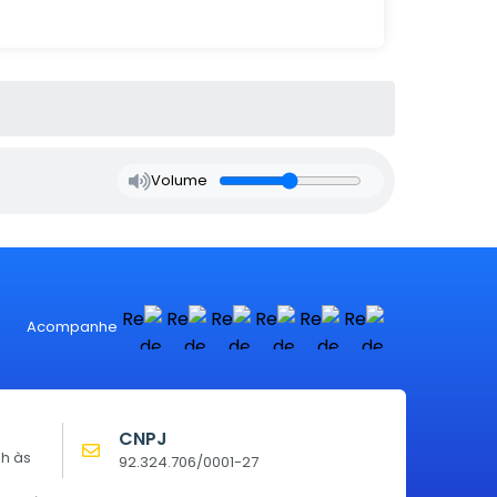
Volume
Acompanhe
CNPJ
0h às
92.324.706/0001-27