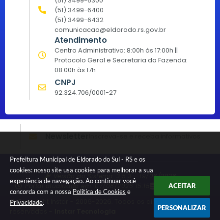
(51) 3499-6300
(51) 3499-6400
(51) 3499-6432
comunicacao@eldorado.rs.gov.br
Atendimento
Centro Administrativo: 8:00h às 17:00h ||
Protocolo Geral e Secretaria da Fazenda:
08:00h às 17h
CNPJ
92.324.706/0001-27
Newsletter
Inscreva-se e receba informativos
Prefeitura Municipal de Eldorado do Sul - RS e os
cookies: nosso site usa cookies para melhorar a sua
Versão do Sistema:
3.5.3 - 19/06/2026
experiência de navegação. Ao continuar você
Portal atualizado em:
07/08/2026 15:15
Dados Abertos
ACEITAR
concorda com a nossa
Política de Cookies
e
© Copyright Instar - 2006-2026. Todos os direitos
Privacidade
.
PERSONALIZAR
reservados -
Instar Tecnologia