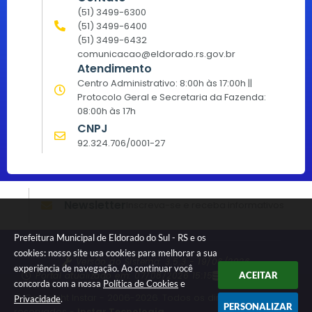
(51) 3499-6300
(51) 3499-6400
(51) 3499-6432
comunicacao@eldorado.rs.gov.br
Atendimento
Centro Administrativo: 8:00h às 17:00h ||
Protocolo Geral e Secretaria da Fazenda:
08:00h às 17h
CNPJ
92.324.706/0001-27
Newsletter
Inscreva-se e receba informativos
Prefeitura Municipal de Eldorado do Sul - RS e os
cookies: nosso site usa cookies para melhorar a sua
Versão do Sistema:
3.5.3 - 19/06/2026
experiência de navegação. Ao continuar você
Portal atualizado em:
07/08/2026 15:15
Dados Abertos
ACEITAR
concorda com a nossa
Política de Cookies
e
© Copyright Instar - 2006-2026. Todos os direitos
Privacidade
.
PERSONALIZAR
reservados -
Instar Tecnologia