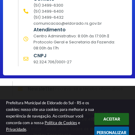
(51) 3499-6300
(51) 3499-6400
(51) 3499-6432
comunicacao@eldorado.rs.gov.br
Atendimento
Centro Administrativo: 8:00h às 17:00h ||
Protocolo Geral e Secretaria da Fazenda:
08:00h às 17h
CNPJ
92.324.706/0001-27
Newsletter
Inscreva-se e receba informativos
Prefeitura Municipal de Eldorado do Sul - RS e os
cookies: nosso site usa cookies para melhorar a sua
Versão do Sistema:
3.5.3 - 19/06/2026
experiência de navegação. Ao continuar você
Portal atualizado em:
07/08/2026 09:48
Dados Abertos
ACEITAR
concorda com a nossa
Política de Cookies
e
© Copyright Instar - 2006-2026. Todos os direitos
Privacidade
.
PERSONALIZAR
reservados -
Instar Tecnologia