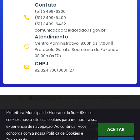
Contato
(51) 3499-6300
(51) 3499-6400
(51) 3499-6432
comunicacao@eldorado.rs.gov.br
Atendimento
Centro Administrativo: 8:00h às 17:00h ||
Protocolo Geral e Secretaria da Fazenda:
08:00h às 17h
CNPJ
92.324.706/0001-27
Newsletter
Inscreva-se e receba informativos
Prefeitura Municipal de Eldorado do Sul - RS e os
cookies: nosso site usa cookies para melhorar a sua
Versão do Sistema:
3.5.3 - 19/06/2026
experiência de navegação. Ao continuar você
Portal atualizado em:
06/08/2026 16:45
Dados Abertos
ACEITAR
concorda com a nossa
Política de Cookies
e
© Copyright Instar - 2006-2026. Todos os direitos