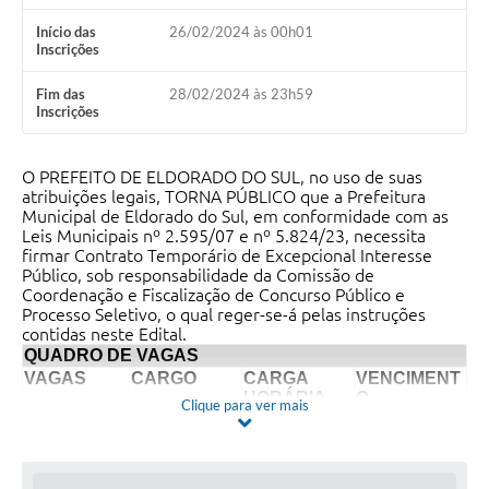
Início das
26/02/2024 às 00h01
Inscrições
Fim das
28/02/2024 às 23h59
Inscrições
O PREFEITO DE ELDORADO DO SUL, no uso de suas
atribuições legais, TORNA PÚBLICO que a Prefeitura
Municipal de Eldorado do Sul, em conformidade com as
Leis Municipais nº 2.595/07 e nº 5.824/23, necessita
firmar Contrato Temporário de Excepcional Interesse
Público, sob responsabilidade da Comissão de
Coordenação e Fiscalização de Concurso Público e
Processo Seletivo, o qual reger-se-á pelas instruções
contidas neste Edital.
QUADRO DE VAGAS
VAGAS
CARGO
CARGA
VENCIMENT
HORÁRIA
O
Clique para ver mais
1
Médico
20H/semanais
R$ 7.271,32
Infectologista
O Período da inscrições é de 26/02/2024 a
28/02/2024.