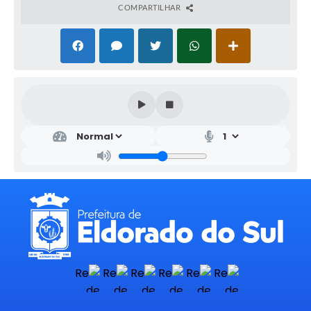
COMPARTILHAR
Link para as inscrições:
https://docs.google.com/forms/d/e/1FAIpQLSf-
rNZ5Es5kChMHmrYsrXrlqEQJs6o63C60k_tpgikbx3-
Y5Q/viewform?usp=pp_url