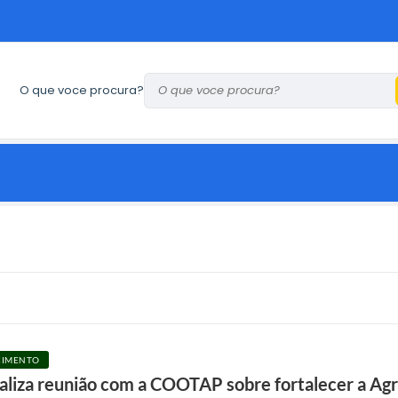
O que voce procura?
F
o
t
ECIMENTO
o
ealiza reunião com a COOTAP sobre fortalecer a Agr
s
: