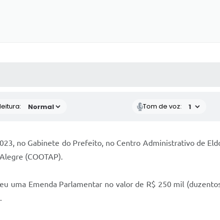
 MÍDIAS
RECEBA NOTÍCIAS
eitura:
Tom de voz:
23, no Gabinete do Prefeito, no Centro Administrativo de Eld
o Alegre (COOTAP).
beu uma Emenda Parlamentar no valor de R$ 250 mil (duzentos 
a.