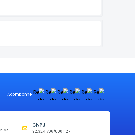
Acompanhe
CNPJ
0h às
92.324.706/0001-27