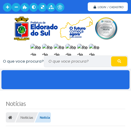
LOGIN / CADASTRO
O que voce procura?
Notícias
J
a
c
Notícias
Notícia
q
u
e