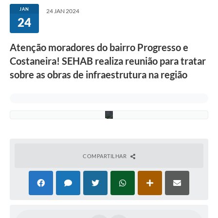
s
JAN
24 JAN 2024
B
24
o
r
g
Atenção moradores do bairro Progresso e
e
s
Costaneira! SEHAB realiza reunião para tratar
-
A
sobre as obras de infraestrutura na região
s
c
o
m
.
COMPARTILHAR